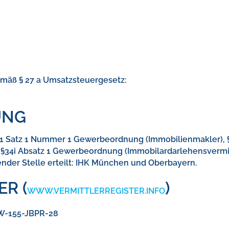
mäß § 27 a Umsatzsteuergesetz:
UNG
 1 Satz 1 Nummer 1 Gewerbeordnung (Immobilienmakler), 
 §34i Absatz 1 Gewerbeordnung (Immobilardarlehensvermi
ender Stelle erteilt: IHK München und Oberbayern.
R (
)
WWW.VERMITTLERREGISTER.INFO
D-W-155-JBPR-28