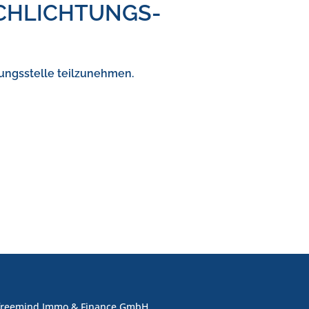
SCHLICHTUNGS­
htungsstelle teilzunehmen.
freemind Immo & Finance GmbH